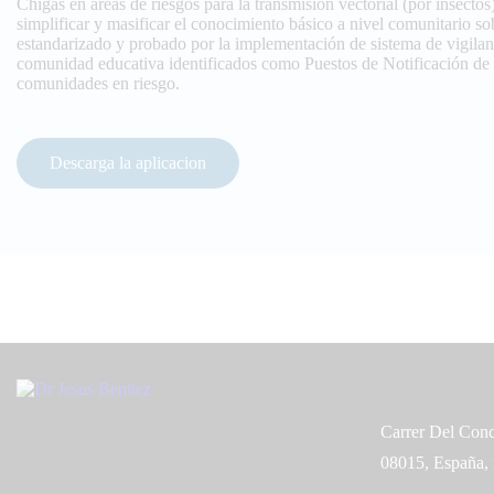
Chigas en áreas de riesgos para la transmisión vectorial (por insecto
simplificar y masificar el conocimiento básico a nivel comunitario s
estandarizado y probado por la implementación de sistema de vigilan
comunidad educativa identificados como Puestos de Notificación de T
comunidades en riesgo.
Descarga la aplicacion
Office
Carrer Del Conc
08015, España,