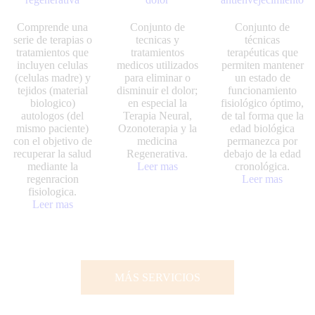
Comprende una
Conjunto de
Conjunto de
serie de terapias o
tecnicas y
técnicas
tratamientos que
tratamientos
terapéuticas que
incluyen celulas
medicos utilizados
permiten mantener
(celulas madre) y
para eliminar o
un estado de
tejidos (material
disminuir el dolor;
funcionamiento
biologico)
en especial la
fisiológico óptimo,
autologos (del
Terapia Neural,
de tal forma que la
mismo paciente)
Ozonoterapia y la
edad biológica
con el objetivo de
medicina
permanezca por
recuperar la salud
Regenerativa.
debajo de la edad
mediante la
Leer mas
cronológica.
regenracion
Leer mas
fisiologica.
Leer mas
MÁS SERVICIOS