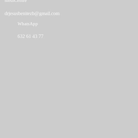
mediCentre
drjesusbenitezb@gmail.com
WhatsApp
632 61 43 77
Links